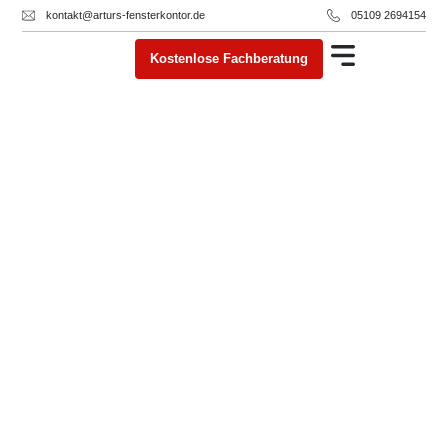
kontakt@arturs-fensterkontor.de
05109 2694154
Kostenlose Fachberatung